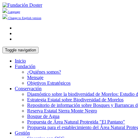
Language
Change to English version
Toggle navigation
Inicio
Fundación
¿Quiénes somos?
Mensaje
Objetivos Estratégicos
Conservación
Diagnóstico sobre la biodiversidad de Morelos: Estudio 
Estrategia Estatal sobre Biodiversidad de Morelos
Repositorio de información sobre Bosques y Barrancas 
Reserva Estatal Sierra Monte Negro
Bosque de Agua
Propuesta de Área Natural Protegida "El Pantano"
Propuesta para el establecimiento del Área Natural Prot
Gestión